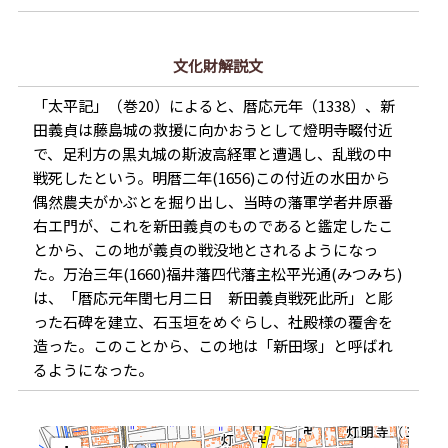
文化財解説文
「太平記」（巻20）によると、暦応元年（1338）、新
田義貞は藤島城の救援に向かおうとして燈明寺畷付近
で、足利方の黒丸城の斯波高経軍と遭遇し、乱戦の中
戦死したという。明暦二年(1656)この付近の水田から
偶然農夫がかぶとを掘り出し、当時の藩軍学者井原番
右エ門が、これを新田義貞のものであると鑑定したこ
とから、この地が義貞の戦没地とされるようになっ
た。万治三年(1660)福井藩四代藩主松平光通(みつみち)
は、「暦応元年閏七月二日 新田義貞戦死此所」と彫
った石碑を建立、石玉垣をめぐらし、社殿様の覆舎を
造った。このことから、この地は「新田塚」と呼ばれ
るようになった。