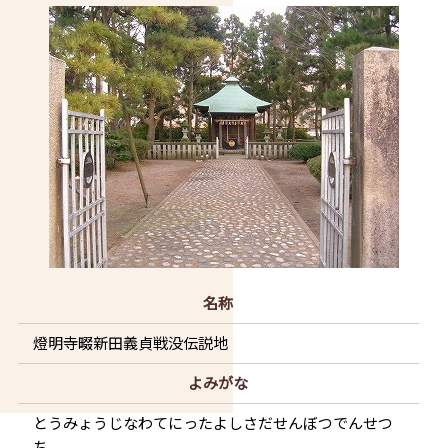
名称
燈明寺畷新田義貞戦没伝説地
よみがな
とうみょうじなわてにったよしさだせんぼつでんせつ
ち