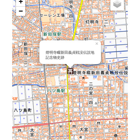
+
−
×
燈明寺畷新田義貞戦没伝説地
記念物史跡