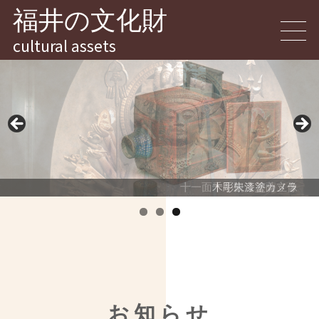
福井の文化財
cultural assets
十一面千手観音菩薩立像
木彫朱漆塗カメラ
お知らせ